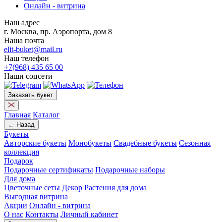
Онлайн - витрина
Наш адрес
г. Москва, пр. Аэропорта, дом 8
Наша почта
elit-buket@mail.ru
Наш телефон
+7(968) 435 65 00
Наши соцсети
Заказать букет
Главная
Каталог
← Назад
Букеты
Авторские букеты
Монобукеты
Свадебные букеты
Сезонная
коллекция
Подарок
Подарочные сертификаты
Подарочные наборы
Для дома
Цветочные сеты
Декор
Растения для дома
Выгодная витрина
Акции
Онлайн - витрина
О нас
Контакты
Личный кабинет