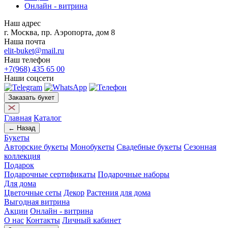
Онлайн - витрина
Наш адрес
г. Москва, пр. Аэропорта, дом 8
Наша почта
elit-buket@mail.ru
Наш телефон
+7(968) 435 65 00
Наши соцсети
Заказать букет
Главная
Каталог
← Назад
Букеты
Авторские букеты
Монобукеты
Свадебные букеты
Сезонная
коллекция
Подарок
Подарочные сертификаты
Подарочные наборы
Для дома
Цветочные сеты
Декор
Растения для дома
Выгодная витрина
Акции
Онлайн - витрина
О нас
Контакты
Личный кабинет