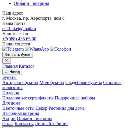
Онлайн - витрина
Наш адрес
г. Москва, пр. Аэропорта, дом 8
Наша почта
elit-buket@mail.ru
Наш телефон
+7(968) 435 65 00
Наши соцсети
Заказать букет
Главная
Каталог
← Назад
Букеты
Авторские букеты
Монобукеты
Свадебные букеты
Сезонная
коллекция
Подарок
Подарочные сертификаты
Подарочные наборы
Для дома
Цветочные сеты
Декор
Растения для дома
Выгодная витрина
Акции
Онлайн - витрина
О нас
Контакты
Личный кабинет