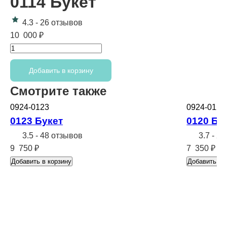
0114 Букет
4.3
-
26 отзывов
10 000
₽
Количество
товара
Добавить в корзину
0114
Букет
Смотрите также
0924-0123
0924-0120
0123 Букет
0120 Бу
3.5
-
48 отзывов
3.7
-
28
9 750
₽
7 350
₽
Добавить в корзину
Добавить в 