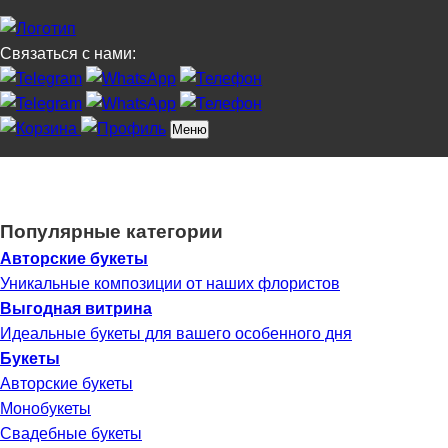
Связаться с нами:
Меню
Главная
Каталог
Композиции
Доставка
Клуб DeF
Услуги
Выгодная витрина
Контакты
О нас
Популярные категории
Авторские букеты
Уникальные композиции от наших флористов
Выгодная витрина
Идеальные букеты для вашего особенного дня
Букеты
Авторские букеты
Монобукеты
Свадебные букеты