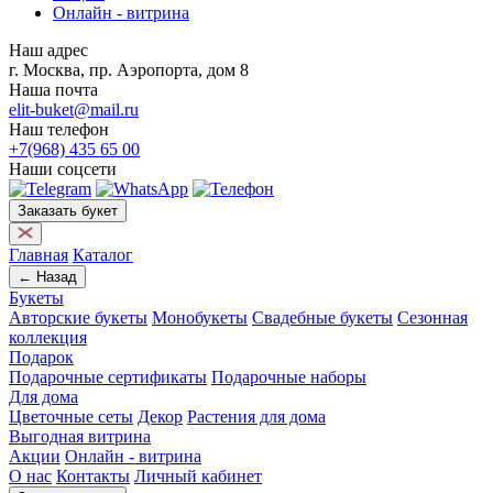
Онлайн - витрина
Наш адрес
г. Москва, пр. Аэропорта, дом 8
Наша почта
elit-buket@mail.ru
Наш телефон
+7(968) 435 65 00
Наши соцсети
Заказать букет
Главная
Каталог
← Назад
Букеты
Авторские букеты
Монобукеты
Свадебные букеты
Сезонная
коллекция
Подарок
Подарочные сертификаты
Подарочные наборы
Для дома
Цветочные сеты
Декор
Растения для дома
Выгодная витрина
Акции
Онлайн - витрина
О нас
Контакты
Личный кабинет