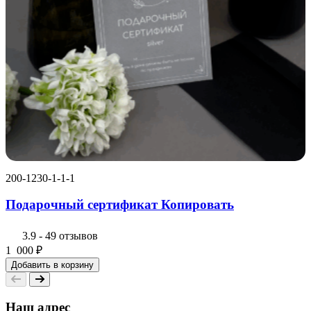
200-1230-1-1-1
2
Подарочный сертификат Копировать
3.9
-
49 отзывов
1 000
₽
Добавить в корзину
Наш адрес