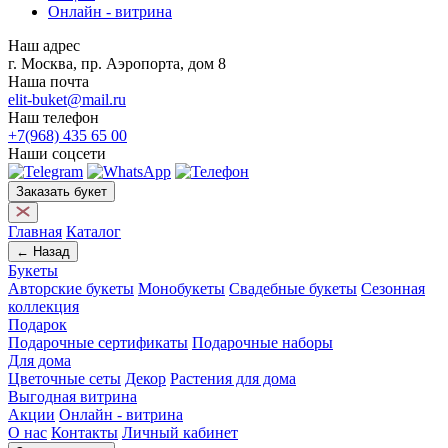
Онлайн - витрина
Наш адрес
г. Москва, пр. Аэропорта, дом 8
Наша почта
elit-buket@mail.ru
Наш телефон
+7(968) 435 65 00
Наши соцсети
Заказать букет
Главная
Каталог
← Назад
Букеты
Авторские букеты
Монобукеты
Свадебные букеты
Сезонная
коллекция
Подарок
Подарочные сертификаты
Подарочные наборы
Для дома
Цветочные сеты
Декор
Растения для дома
Выгодная витрина
Акции
Онлайн - витрина
О нас
Контакты
Личный кабинет