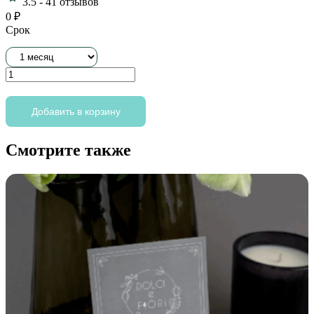
3.5
-
41 отзывов
0
₽
Срок
Количество
товара
Подарочный
сертификат
Добавить в корзину
Gold
Смотрите также