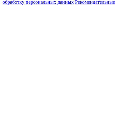
обработку персональных данных
Рекомендательные
технологии
Наши соц.сети
Наша почта
elit-buket@mail.ru
Наш адрес
г. Москва, проезд
Аэропорта, дом 8
Наш телефон
+7(968) 435 65 00