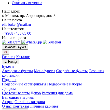
Онлайн - витрина
Наш адрес
г. Москва, пр. Аэропорта, дом 8
Наша почта
elit-buket@mail.ru
Наш телефон
+7(968) 435 65 00
Наши соцсети
Заказать букет
Главная
Каталог
← Назад
Букеты
Авторские букеты
Монобукеты
Свадебные букеты
Сезонная
коллекция
Подарок
Подарочные сертификаты
Подарочные наборы
Для дома
Цветочные сеты
Декор
Растения для дома
Выгодная витрина
Акции
Онлайн - витрина
О нас
Контакты
Личный кабинет