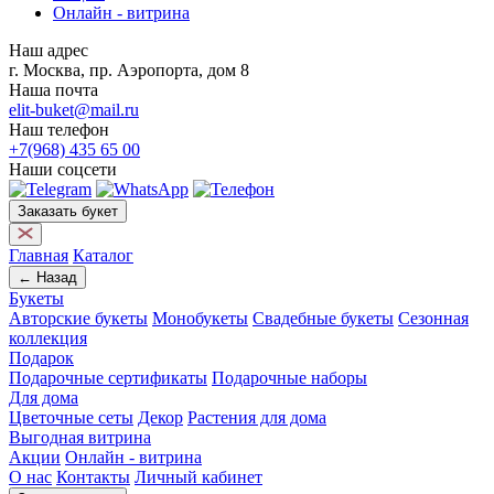
Онлайн - витрина
Наш адрес
г. Москва, пр. Аэропорта, дом 8
Наша почта
elit-buket@mail.ru
Наш телефон
+7(968) 435 65 00
Наши соцсети
Заказать букет
Главная
Каталог
← Назад
Букеты
Авторские букеты
Монобукеты
Свадебные букеты
Сезонная
коллекция
Подарок
Подарочные сертификаты
Подарочные наборы
Для дома
Цветочные сеты
Декор
Растения для дома
Выгодная витрина
Акции
Онлайн - витрина
О нас
Контакты
Личный кабинет