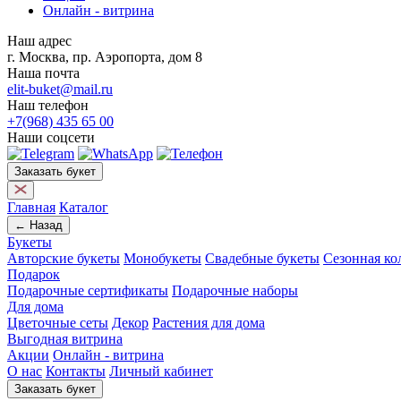
Онлайн - витрина
Наш адрес
г. Москва, пр. Аэропорта, дом 8
Наша почта
elit-buket@mail.ru
Наш телефон
+7(968) 435 65 00
Наши соцсети
Заказать букет
Главная
Каталог
← Назад
Букеты
Авторские букеты
Монобукеты
Свадебные букеты
Сезонная ко
Подарок
Подарочные сертификаты
Подарочные наборы
Для дома
Цветочные сеты
Декор
Растения для дома
Выгодная витрина
Акции
Онлайн - витрина
О нас
Контакты
Личный кабинет
Заказать букет