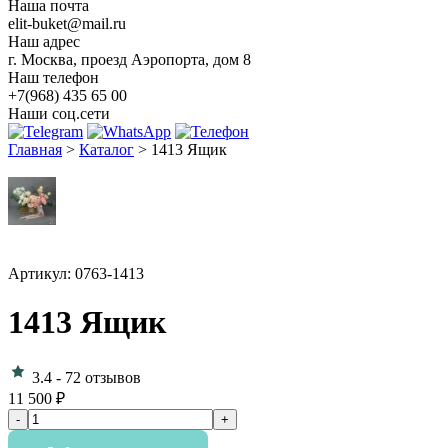
Наша почта
elit-buket@mail.ru
Наш адрес
г. Москва, проезд Аэропорта, дом 8
Наш телефон
+7(968) 435 65 00
Наши соц.сети
Главная
>
Каталог
>
1413 Ящик
Артикул: 0763-1413
1413 Ящик
3.4
-
72 отзывов
11 500 ₽
Количество
-
+
товара