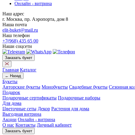
Онлайн - витрина
Наш адрес
г. Москва, пр. Аэропорта, дом 8
Наша почта
elit-buket@mail.ru
Наш телефон
+7(968) 435 65 00
Наши соцсети
Заказать букет
Главная
Каталог
← Назад
Букеты
Авторские букеты
Монобукеты
Свадебные букеты
Сезонная ко
Подарок
Подарочные сертификаты
Подарочные наборы
Для дома
Цветочные сеты
Декор
Растения для дома
Выгодная витрина
Акции
Онлайн - витрина
О нас
Контакты
Личный кабинет
Заказать букет