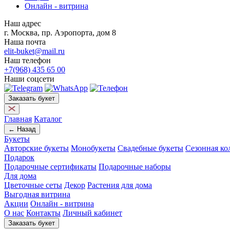
Онлайн - витрина
Наш адрес
г. Москва, пр. Аэропорта, дом 8
Наша почта
elit-buket@mail.ru
Наш телефон
+7(968) 435 65 00
Наши соцсети
Заказать букет
Главная
Каталог
← Назад
Букеты
Авторские букеты
Монобукеты
Свадебные букеты
Сезонная ко
Подарок
Подарочные сертификаты
Подарочные наборы
Для дома
Цветочные сеты
Декор
Растения для дома
Выгодная витрина
Акции
Онлайн - витрина
О нас
Контакты
Личный кабинет
Заказать букет