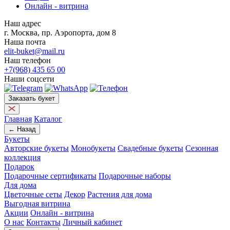
Онлайн - витрина
Наш адрес
г. Москва, пр. Аэропорта, дом 8
Наша почта
elit-buket@mail.ru
Наш телефон
+7(968) 435 65 00
Наши соцсети
Заказать букет
Главная
Каталог
← Назад
Букеты
Авторские букеты
Монобукеты
Свадебные букеты
Сезонная
коллекция
Подарок
Подарочные сертификаты
Подарочные наборы
Для дома
Цветочные сеты
Декор
Растения для дома
Выгодная витрина
Акции
Онлайн - витрина
О нас
Контакты
Личный кабинет