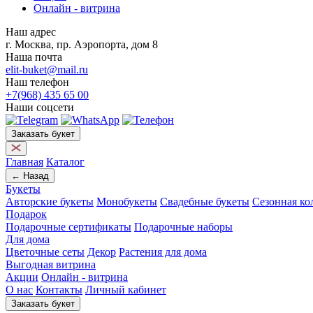
Онлайн - витрина
Наш адрес
г. Москва, пр. Аэропорта, дом 8
Наша почта
elit-buket@mail.ru
Наш телефон
+7(968) 435 65 00
Наши соцсети
Заказать букет
Главная
Каталог
← Назад
Букеты
Авторские букеты
Монобукеты
Свадебные букеты
Сезонная ко
Подарок
Подарочные сертификаты
Подарочные наборы
Для дома
Цветочные сеты
Декор
Растения для дома
Выгодная витрина
Акции
Онлайн - витрина
О нас
Контакты
Личный кабинет
Заказать букет