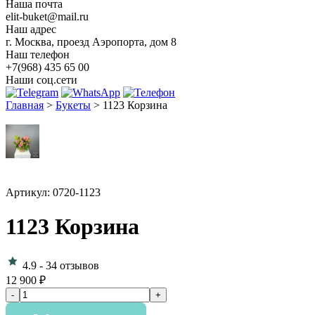
Наша почта
elit-buket@mail.ru
Наш адрес
г. Москва, проезд Аэропорта, дом 8
Наш телефон
+7(968) 435 65 00
Наши соц.сети
Главная
>
Букеты
>
1123 Корзина
Артикул: 0720-1123
1123 Корзина
4.9
-
34 отзывов
12 900 ₽
Количество
-
+
товара