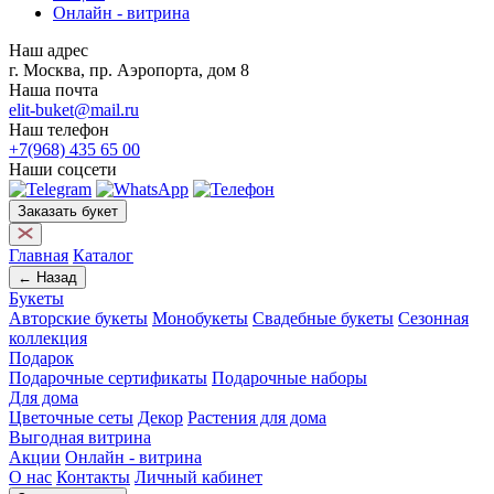
Онлайн - витрина
Наш адрес
г. Москва, пр. Аэропорта, дом 8
Наша почта
elit-buket@mail.ru
Наш телефон
+7(968) 435 65 00
Наши соцсети
Заказать букет
Главная
Каталог
← Назад
Букеты
Авторские букеты
Монобукеты
Свадебные букеты
Сезонная
коллекция
Подарок
Подарочные сертификаты
Подарочные наборы
Для дома
Цветочные сеты
Декор
Растения для дома
Выгодная витрина
Акции
Онлайн - витрина
О нас
Контакты
Личный кабинет