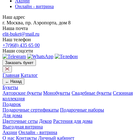
Акции
Онлайн - витрина
Наш адрес
г. Москва, пр. Аэропорта, дом 8
Наша почта
elit-buket@mail.ru
Наш телефон
+7(968) 435 65 00
Наши соцсети
Заказать букет
Главная
Каталог
← Назад
Букеты
Авторские букеты
Монобукеты
Свадебные букеты
Сезонная
коллекция
Подарок
Подарочные сертификаты
Подарочные наборы
Для дома
Цветочные сеты
Декор
Растения для дома
Выгодная витрина
Акции
Онлайн - витрина
О нас
Контакты
Личный кабинет