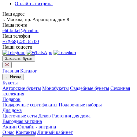
Онлайн - витрина
Наш адрес
г. Москва, пр. Аэропорта, дом 8
Наша почта
elit-buket@mail.ru
Наш телефон
+7(968) 435 65 00
Наши соцсети
Заказать букет
Главная
Каталог
← Назад
Букеты
Авторские букеты
Монобукеты
Свадебные букеты
Сезонная
коллекция
Подарок
Подарочные сертификаты
Подарочные наборы
Для дома
Цветочные сеты
Декор
Растения для дома
Выгодная витрина
Акции
Онлайн - витрина
О нас
Контакты
Личный кабинет