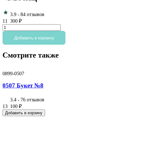
3.9
-
84 отзывов
11 300
₽
Количество
товара
0509
Добавить в корзину
Букет-
аксессуар
Смотрите также
"Месяц"
0899-0507
0507 Букет №8
3.4
-
76 отзывов
13 100
₽
Добавить в корзину