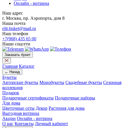
Онлайн - витрина
Наш адрес
г. Москва, пр. Аэропорта, дом 8
Наша почта
elit-buket@mail.ru
Наш телефон
+7(968) 435 65 00
Наши соцсети
Заказать букет
Главная
Каталог
← Назад
Букеты
Авторские букеты
Монобукеты
Свадебные букеты
Сезонная
коллекция
Подарок
Подарочные сертификаты
Подарочные наборы
Для дома
Цветочные сеты
Декор
Растения для дома
Выгодная витрина
Акции
Онлайн - витрина
О нас
Контакты
Личный кабинет