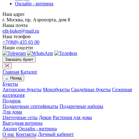
Онлайн - витрина
Наш адрес
г. Москва, пр. Аэропорта, дом 8
Наша почта
elit-buket@mail.ru
Наш телефон
+7(968) 435 65 00
Наши соцсети
Заказать букет
Главная
Каталог
← Назад
Букеты
Авторские букеты
Монобукеты
Свадебные букеты
Сезонная
коллекция
Подарок
Подарочные сертификаты
Подарочные наборы
Для дома
Цветочные сеты
Декор
Растения для дома
Выгодная витрина
Акции
Онлайн - витрина
О нас
Контакты
Личный кабинет