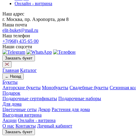
Онлайн - витрина
Наш адрес
г. Москва, пр. Аэропорта, дом 8
Наша почта
elit-buket@mail.ru
Наш телефон
+7(968) 435 65 00
Наши соцсети
Заказать букет
Главная
Каталог
← Назад
Букеты
Авторские букеты
Монобукеты
Свадебные букеты
Сезонная ко
Подарок
Подарочные сертификаты
Подарочные наборы
Для дома
Цветочные сеты
Декор
Растения для дома
Выгодная витрина
Акции
Онлайн - витрина
О нас
Контакты
Личный кабинет
Заказать букет