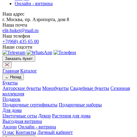
Онлайн - витрина
Наш адрес
г. Москва, пр. Аэропорта, дом 8
Наша почта
elit-buket@mail.ru
Наш телефон
+7(968) 435 65 00
Наши соцсети
Заказать букет
Главная
Каталог
← Назад
Букеты
Авторские букеты
Монобукеты
Свадебные букеты
Сезонная
коллекция
Подарок
Подарочные сертификаты
Подарочные наборы
Для дома
Цветочные сеты
Декор
Растения для дома
Выгодная витрина
Акции
Онлайн - витрина
О нас
Контакты
Личный кабинет